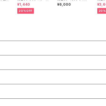
スト付
織布マスク
ナイロン トレーニング
トン 
¥1,440
¥6,000
¥3,
パンツ
20%OFF
20%