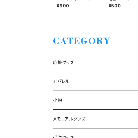
N
紙 （翼くんイラ
¥900
¥500
き）
CATEGORY
応援グッズ
アパレル
2025 SS
小物
GLOBAL LABEL 2025
メモリアルグッズ
2026 SS
稲本潤一メモリアルグッズ
受注グッズ