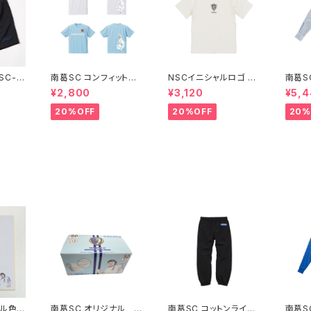
SC-G
南葛SC コンフィットT
NSCイニシャルロゴ T
南葛SC
シャツ
シャツ ホワイト
クスフ
¥2,800
¥3,120
¥5,
20%OFF
20%OFF
20%
ナル色
南葛SC オリジナル 不
南葛SC コットンライク
南葛SC