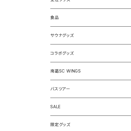
2026選手別タオルマフラー
食品
2026選手別アクリルスタンド
サウナグッズ
コラボグッズ
大空翼×トランスフォーマー
南葛SC WINGS
バスツアー
SALE
限定グッズ