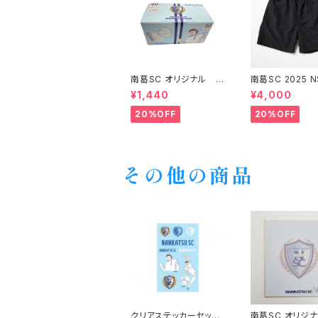
南葛SC オリジナル 不
南葛SC 2025 N
織布マスク
L ハーフパンツ
¥1,440
¥4,000
20%OFF
20%OFF
その他の商品
クリアステッカーセット
南葛SC オリジ