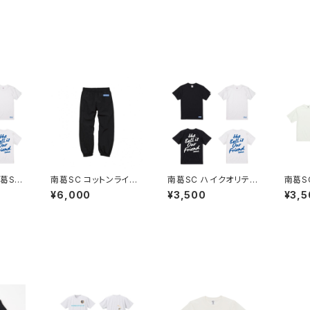
品
葛SC
南葛SC コットンライク
南葛SC ハイクオリティ
南葛S
THE
ナイロン トレーニング
T（THE BALL IS OUR
ファイ
¥6,000
¥3,500
¥3,5
RIEN
パンツ
FRIEND）